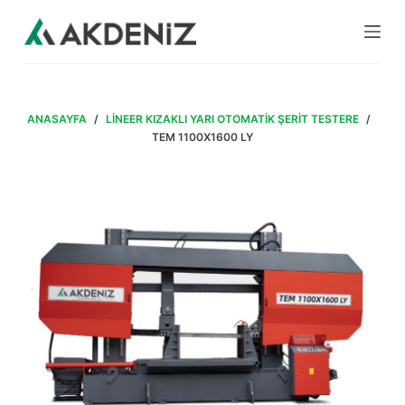
S
k
i
p
t
ANASAYFA
/
LINEER KIZAKLI YARI OTOMATIK ŞERIT TESTERE
/
o
TEM 1100X1600 LY
c
o
n
t
e
n
t