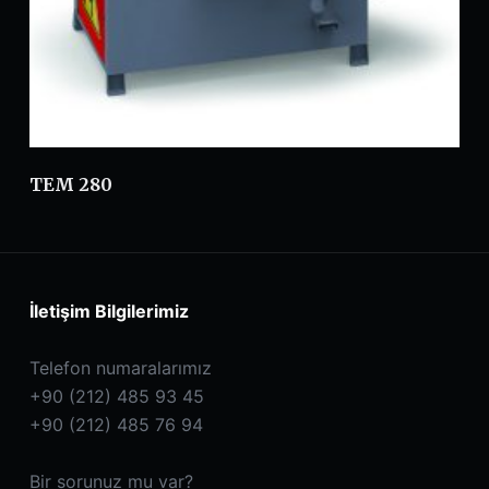
TEM 280
İletişim Bilgilerimiz
Telefon numaralarımız
+90 (212) 485 93 45
+90 (212) 485 76 94
Bir sorunuz mu var?